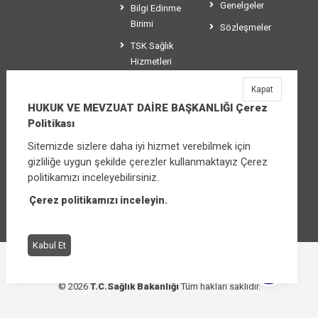
Genelgeler
Bilgi Edinme
Birimi
Sözleşmeler
TSK Sağlık
Hizmetleri
Koordinasyon
Kapat
ve Yönetim
HUKUK VE MEVZUAT DAİRE BAŞKANLIĞI Çerez
Birimi
Politikası
Sitemizde sizlere daha iyi hizmet verebilmek için
gizliliğe uygun şekilde çerezler kullanmaktayız Çerez
HUKUK VE MEVZUAT DAİRE BAŞKANLIĞI
politikamızı inceleyebilirsiniz.
Üniversiteler Mahallesi Şehit Mehmet Bayraktar
Caddesi No:3 Çankaya/Ankara
Çerez politikamızı inceleyin.
Santral:
+90 (312) 565 00 00 - 01
Kabul Et
Çerez Politikası
Bilgi Güvenliği İhlal Bildirimi
© 2026
T.C.Sağlık Bakanlığı
Tüm hakları saklıdır.